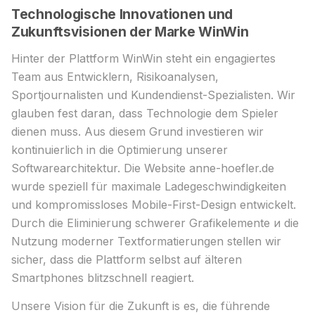
Technologische Innovationen und
Zukunftsvisionen der Marke WinWin
Hinter der Plattform WinWin steht ein engagiertes
Team aus Entwicklern, Risikoanalysen,
Sportjournalisten und Kundendienst-Spezialisten. Wir
glauben fest daran, dass Technologie dem Spieler
dienen muss. Aus diesem Grund investieren wir
kontinuierlich in die Optimierung unserer
Softwarearchitektur. Die Website anne-hoefler.de
wurde speziell für maximale Ladegeschwindigkeiten
und kompromissloses Mobile-First-Design entwickelt.
Durch die Eliminierung schwerer Grafikelemente и die
Nutzung moderner Textformatierungen stellen wir
sicher, dass die Plattform selbst auf älteren
Smartphones blitzschnell reagiert.
Unsere Vision für die Zukunft is es, die führende