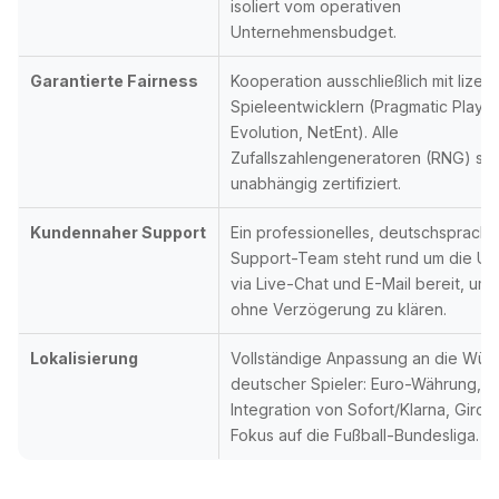
isoliert vom operativen
Unternehmensbudget.
Garantierte Fairness
Kooperation ausschließlich mit lizen
Spieleentwicklern (Pragmatic Play,
Evolution, NetEnt). Alle
Zufallszahlengeneratoren (RNG) sin
unabhängig zertifiziert.
Kundennaher Support
Ein professionelles, deutschsprachi
Support-Team steht rund um die Uhr
via Live-Chat und E-Mail bereit, um
ohne Verzögerung zu klären.
Lokalisierung
Vollständige Anpassung an die Wün
deutscher Spieler: Euro-Währung,
Integration von Sofort/Klarna, Giro
Fokus auf die Fußball-Bundesliga.