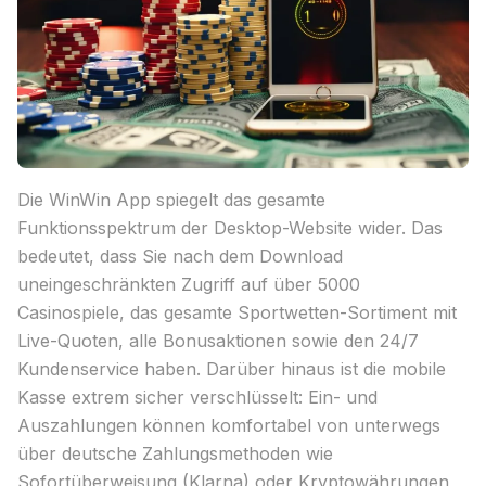
Die WinWin App spiegelt das gesamte
Funktionsspektrum der Desktop-Website wider. Das
bedeutet, dass Sie nach dem Download
uneingeschränkten Zugriff auf über 5000
Casinospiele, das gesamte Sportwetten-Sortiment mit
Live-Quoten, alle Bonusaktionen sowie den 24/7
Kundenservice haben. Darüber hinaus ist die mobile
Kasse extrem sicher verschlüsselt: Ein- und
Auszahlungen können komfortabel von unterwegs
über deutsche Zahlungsmethoden wie
Sofortüberweisung (Klarna) oder Kryptowährungen