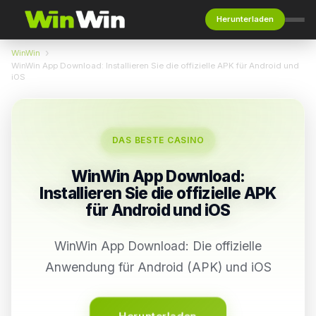
Skip to main content
Herunterladen
WinWin
WinWin App Download: Installieren Sie die offizielle APK für Android und
iOS
DAS BESTE CASINO
WinWin App Download:
Installieren Sie die offizielle APK
für Android und iOS
WinWin App Download: Die offizielle
Anwendung für Android (APK) und iOS