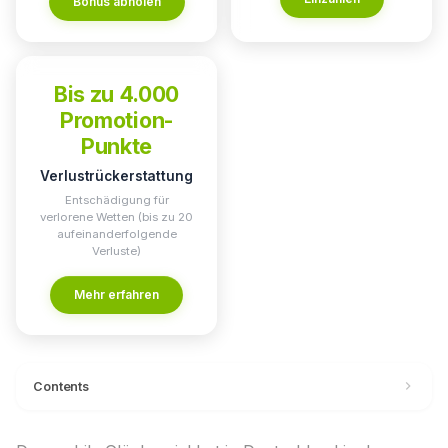
Bonus abholen
Bis zu 4.000
Promotion-
Punkte
Verlustrückerstattung
Entschädigung für
verlorene Wetten (bis zu 20
aufeinanderfolgende
Verluste)
Mehr erfahren
Contents