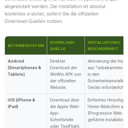
abgewickelt werden. Die Installation ist absolut
kostenlos и sicher, sofern Sie die offiziellen
Download-Quellen nutzen.
DOWNLOAD-
INSTALLATIONS-
BETRIEBSSYSTEM
QUELLE
BESONDERHEIT
Android
Direkter
Aktivierung der Instal
(Smartphones &
Download der
aus "unbekannten Qu
Tablets)
WinWin APK von
in den
der offiziellen
Sicherheitseinstellu
Website.
Geräts erforderlich.
iOS (iPhone &
Download über
Einfaches Hinzufüge
iPad)
die Apple Web-
Home-Bildschirm als
App-
(Progressive Web A
Schnittstelle
geführte Installation.
oder TestFlight.