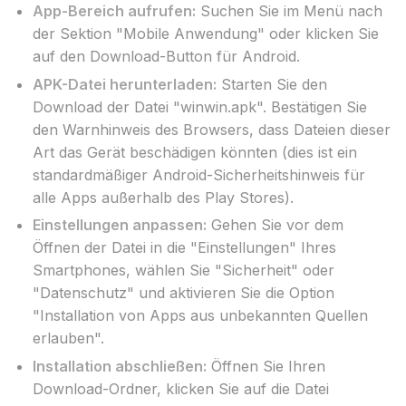
App-Bereich aufrufen:
Suchen Sie im Menü nach
der Sektion "Mobile Anwendung" oder klicken Sie
auf den Download-Button für Android.
APK-Datei herunterladen:
Starten Sie den
Download der Datei "winwin.apk". Bestätigen Sie
den Warnhinweis des Browsers, dass Dateien dieser
Art das Gerät beschädigen könnten (dies ist ein
standardmäßiger Android-Sicherheitshinweis für
alle Apps außerhalb des Play Stores).
Einstellungen anpassen:
Gehen Sie vor dem
Öffnen der Datei in die "Einstellungen" Ihres
Smartphones, wählen Sie "Sicherheit" oder
"Datenschutz" und aktivieren Sie die Option
"Installation von Apps aus unbekannten Quellen
erlauben".
Installation abschließen:
Öffnen Sie Ihren
Download-Ordner, klicken Sie auf die Datei