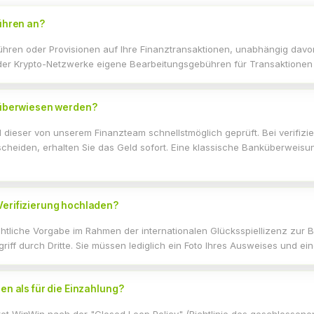
ühren an?
ühren oder Provisionen auf Ihre Finanztransaktionen, unabhängig davo
oder Krypto-Netzwerke eigene Bearbeitungsgebühren für Transaktionen 
 überwiesen werden?
ieser von unserem Finanzteam schnellstmöglich geprüft. Bei verifizier
cheiden, erhalten Sie das Geld sofort. Eine klassische Banküberweisun
erifizierung hochladen?
echtliche Vorgabe im Rahmen der internationalen Glücksspiellizenz z
iff durch Dritte. Sie müssen lediglich ein Foto Ihres Ausweises und ei
n als für die Einzahlung?