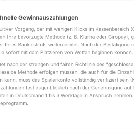
schnelle Gewinnauszahlungen
tuitiver Vorgang, der mit wenigen Klicks im Kassenbereich 
hlen Ihre bevorzugte Methode (z. B. Klarna oder Giropay)
Ihres Bankinstituts weitergeleitet. Nach der Bestätigung 
Sie sofort mit dem Platzieren von Wetten beginnen können.
 nach der strengen und fairen Richtlinie des "geschlossen
ieselbe Methode erfolgen müssen, die auch für die Einzah
 kann, muss das Spielerkonto vollständig verifiziert sein 
lungen fast augenblicklich nach der Genehmigung auf Ihr
en in Deutschland 1 bis 3 Werktage in Anspruch nehmen. 
eueprogramm.