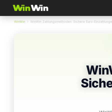
Skip to main content
WinWin
WinWin Zahlungsmethoden: Sichere Euro-Einzahlungen
Win
Siche