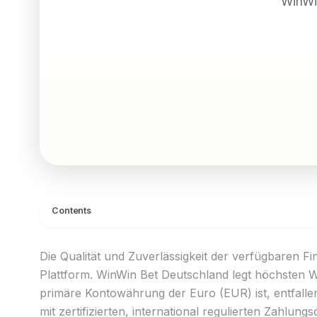
WinWi
Contents
WinWin - main content
Die Qualität und Zuverlässigkeit der verfügbaren Fi
Plattform. WinWin Bet Deutschland legt höchsten We
primäre Kontowährung der Euro (EUR) ist, entfalle
mit zertifizierten, international regulierten Zahlu