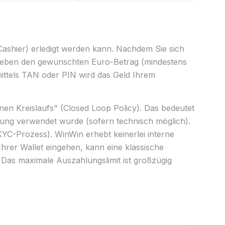
(Cashier) erledigt werden kann. Nachdem Sie sich
, geben den gewünschten Euro-Betrag (mindestens
mittels TAN oder PIN wird das Geld Ihrem
en Kreislaufs" (Closed Loop Policy). Das bedeutet
lung verwendet wurde (sofern technisch möglich).
(KYC-Prozess). WinWin erhebt keinerlei interne
er Wallet eingehen, kann eine klassische
Das maximale Auszahlungslimit ist großzügig